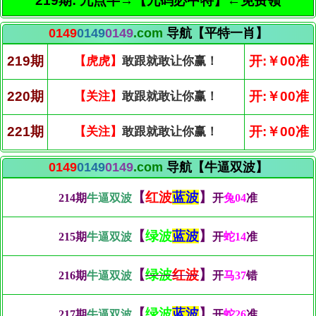
219期: 九点半→【九码必中特】←免费领
0149
0149
0149
.com
导航【平特一肖】
219期
开:￥00准
【虎虎】
敢跟就敢让你赢！
220期
开:￥00准
【关注】
敢跟就敢让你赢！
221期
开:￥00准
【关注】
敢跟就敢让你赢！
0149
0149
0149
.com
导航【牛逼双波】
【
红波
蓝波
】
214期
牛逼双波
开
兔04
准
【
绿波
蓝波
】
215期
牛逼双波
开
蛇14
准
【
绿波
红波
】
216期
牛逼双波
开
马37
错
【
绿波
蓝波
】
217期
牛逼双波
开
蛇26
准