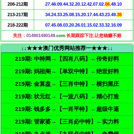
208-212期
27.46.09.44.32.20.12.42.07.02.
06
.48.10
213-217期
34.24.33.25.08.15.20.17.44.43.23.49.
35
218-222期
07.45.08.03.20.26.01.15.02.33.32.16.09
关注：
014901490149
.com
长期跟踪下注,让您稳赚不赔
↓↓★★★澳门优秀网站推荐一★★★↓↓
219期: 中特网→【四肖八码】←传奇好料
219期: 妈祖阁→【单双中特】←绝世好料
219期: 金算盘→【三肖中特】←横扫黑庄
219期: 状元红→【一波八码】←精心打造
219期: 钱多多→【一肖平特】←超级牛逼
219期: 管家婆→【三肖必中特】←实力料