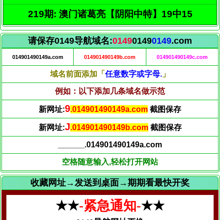
219期: 澳门诸葛亮【阴阳中特】19中15
请保存0149导航域名:
0149
0149
0149
.com
014901490149a.com
014901490149b.com
014901490149c.com
域名前面添加「
任意数字或字母.
」
例如：以下添加几条域名做示范
11
新网址:
.014901490149a.com
截图保存
L
新网址:
.014901490149b.com
截图保存
______.014901490149a.com
空格随意输入,轻松打开网站
收藏网址→发送到桌面→期期看最快开奖
★★
-紧急通知-
★★