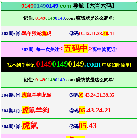
0149
0149
0149
.com
导航【六肖六码】
记住:
0149
0149
0149
.com 赚钱就是这么简单!
鸡羊猴蛇
兔
虎
10.12.11.38.
40
.41
202期6肖:
⑥码
<
五码中
>
202期: 每一次关注
离中奖更近!
0149
0149
0149
.com
找不到？牢记
中奖如此简单!
记住:
0149
0149
0149
.com 赚钱就是这么简单!
虎
鼠羊狗龙猴
05
.43.24.21.39.35
204期6肖:
⑥码
虎
鼠羊狗
05
.43.24.21
204期4肖:
④码
虎
鼠
05
.43
204期2肖:
②码