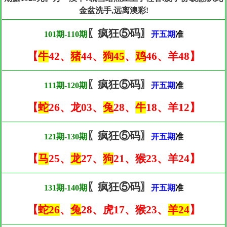
金盆洗手,远离澳彩!
〖疯狂⑤码〗
101期-110期
开五期
准
【
牛
42、
猪
44、
狗45
、
鸡
46、羊48】
〖疯狂⑤码〗
111期-120期
开五期
准
【
蛇
26、龙03、
兔
28、
牛
18、羊12】
〖疯狂⑤码〗
121期-130期
开五期
准
【
马
25、
龙
27、
狗
21、猴23、羊24】
〖疯狂⑤码〗
131期-140期
开五期
准
【
蛇26
、
兔
28、虎17、猴23、
羊24
】