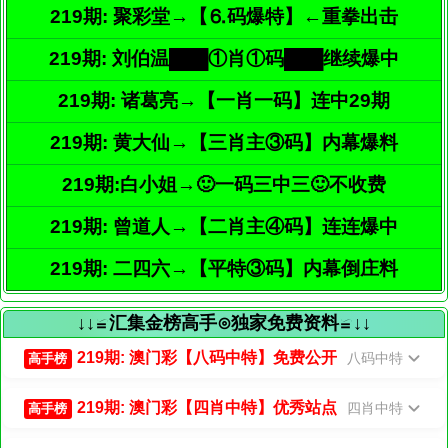
219期: 聚彩堂→【⒍码爆特】←重拳出击
219期: 刘伯温███①肖①码███继续爆中
219期: 诸葛亮→【一肖一码】连中29期
219期: 黄大仙→【三肖主③码】内幕爆料
219期:白小姐→🙂一码三中三🙂不收费
219期: 曾道人→【二肖主④码】连连爆中
219期: 二四六→【平特③码】内幕倒庄料
↓↓≌汇集金榜高手⊙独家免费资料≌↓↓
219期: 澳门彩【八码中特】免费公开
八码中特
高手榜
219期: 澳门彩【四肖中特】优秀站点
四肖中特
高手榜