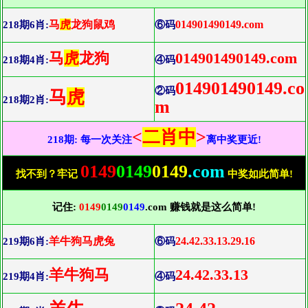
马
虎
龙狗鼠鸡
014901490149.com
218期6肖:
⑥码
马
虎
龙狗
014901490149.com
218期4肖:
④码
014901490149.co
②码
马
虎
218期2肖:
m
<
二肖中
>
218期: 每一次关注
离中奖更近!
0149
0149
0149
.com
找不到？牢记
中奖如此简单!
记住:
0149
0149
0149
.com 赚钱就是这么简单!
羊牛狗马虎兔
24.42.33.13.29.16
219期6肖:
⑥码
羊牛狗马
24.42.33.13
219期4肖:
④码