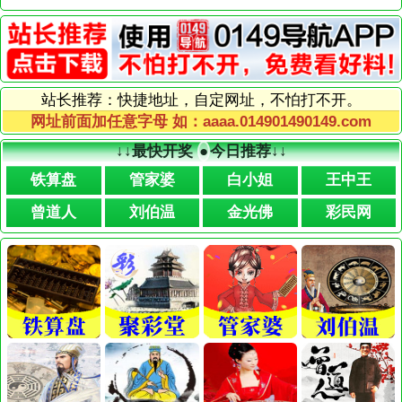
站长推荐：快捷地址，自定网址，不怕打不开。
网址前面加任意字母 如：aaaa.014901490149.com
↓↓
最快开奖
●
今日推荐
↓↓
铁算盘
管家婆
白小姐
王中王
曾道人
刘伯温
金光佛
彩民网