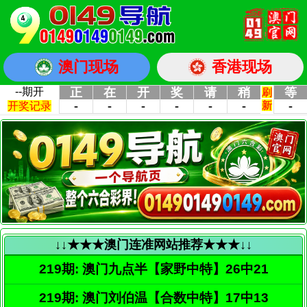
澳门现场
香港现场
↓↓★★★澳门连准网站推荐★★★↓↓
219期: 澳门九点半【家野中特】26中21
219期: 澳门刘伯温【合数中特】17中13