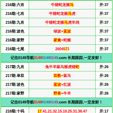
216期:六肖
牛猪蛇龙猴
马
开:37
216期:七肖
牛猪蛇龙猴
马
虎
开:37
216期:九肖
牛猪蛇龙猴
马
虎羊鸡
开:37
216期:波色
绿波+
蓝波
开:37
216期:家野
家禽
+蛇猴
开:37
216期:七尾
26045
7
1
开:37
记住0149导航
0149
0149
0149
.com 长期跟踪,一定发财！
217期:九肖
兔牛羊鼠马猴虎猪
蛇
开:26
217期:单双
双数
+鼠马
开:26
217期:波色
蓝波
+红波
开:26
217期:家野
野兽
+牛羊
开:26
记住0149导航
0149
0149
0149
.com 长期跟踪,一定发财！
218期:十码
17
.41.21.32.15.10.25.31.36.47
开:17